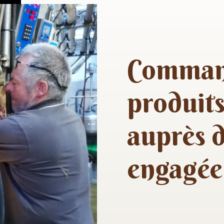
Comman
produits
auprès 
engagée