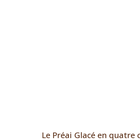
Circuit ultra court
Nous souhaitons privilégier le circuit co
c’est pourquoi nous utilisons uniquem
des produits issus de notre ferme ou de
région. Nos distributeurs sont accessibl
deux pas de chez vous, et nous accept
les livraisons jusqu’à 30 km au maximum.
Le Préai Glacé en quatre ch