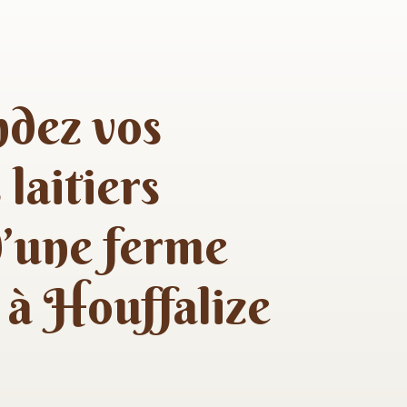
dez vos
 laitiers
d’une ferme
 à Houffalize