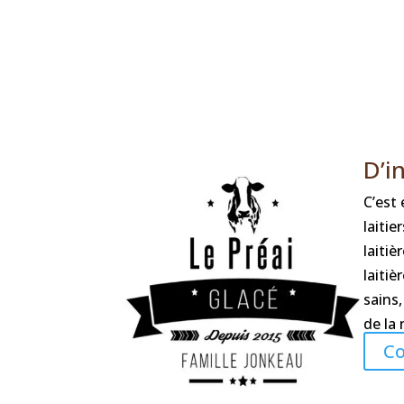
D’i
C’est 
laitie
laitiè
laitiè
sains,
de la 
C