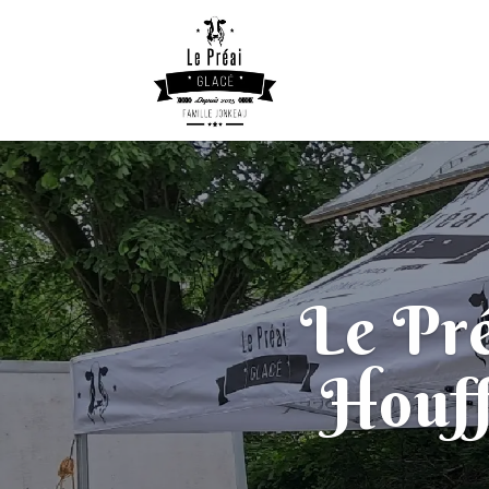
Le Pré
Houff